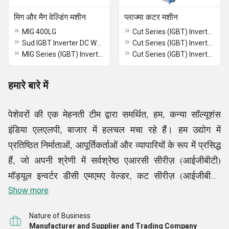
मिग और मैग वेल्डिंग मशीन
प्लाज्मा कटर मशीन
MIG 400LG
Cut Series (IGBT) Inverter DC Air Plasma Cutter
Sud IGBT Inverter DC Welder
Cut Series (IGBT) Inverter DC Air Plasma Cutter
MIG Series (IGBT) Inverter DC MIG-MAG-MMA Welder
Cut Series (IGBT) Inverter DC Air Plasma Cutter
हमारे बारे में
पेशेवरों की एक मेहनती टीम द्वारा समर्थित, हम, कन्या सॉल्यूशंस
इंडिया एलएलपी, बाजार में हलचल मचा रहे हैं। हम उद्योग में
प्रतिष्ठित निर्माताओं, आपूर्तिकर्ताओं और व्यापारियों के रूप में प्रसिद्ध
हैं, जो अपनी श्रेणी में सर्वश्रेष्ठ एआरसी सीरीज़ (आईजीबीटी)
मॉड्यूल इन्वर्टर डीसी एमएमए वेल्डर, कट सीरीज़ (आईजीबीटी)
इन्वर्टर डीसी एयर प्लाज्मा कटर, हटोंग सीरीज़ वेल्डिंग मशीन,
Show more
पोर्टेबल सीएनसी कटिंग मशीन और अन्य उत्पाद वितरित करते हैं।
Nature of Business
नवीनतम बाजार के रुझान और ग्राहकों की मांगों के अनुसार पूरी
Manufacturer and Supplier and Trading Company