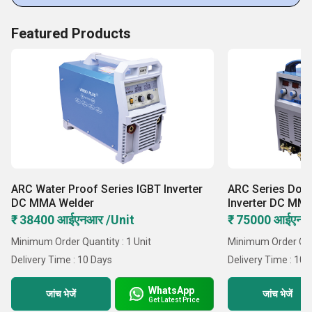
Featured Products
ARC Water Proof Series IGBT Inverter
ARC Series Doub
DC MMA Welder
Inverter DC MM
₹ 38400 आईएनआर /Unit
₹ 75000 आईएनआ
Minimum Order Quantity : 1 Unit
Minimum Order Quan
Delivery Time : 10 Days
Delivery Time : 10 
WhatsApp
जांच भेजें
जांच भेजें
Get Latest Price