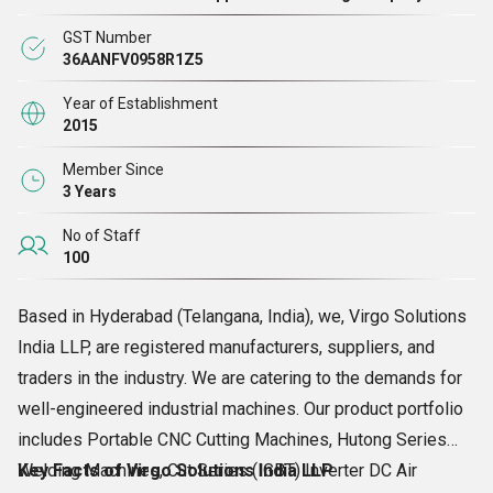
तरह से डिज़ाइन किए गए, हमारे सभी उत्पाद लागत-योग्य साबित होते
GST Number
हैं। उच्च टिकाऊपन, असाधारण मजबूती, शानदार कार्यक्षमता, उच्च
36AANFV0958R1Z5
प्रदर्शन, और क्षरण प्रतिरोध कुछ ऐसी विशेषताएं हैं जो हमारे उत्पादों
Year of Establishment
को बाजार में अलग करती हैं, जिससे हम ग्राहकों की जरूरतों को पूरा
2015
करने के लिए उनकी प्रमुख पसंद बन जाते हैं।
Member Since
3 Years
2015 से, हम अपने ग्राहकों को हमारे द्वारा निवेश किए जाने वाले
No of Staff
बहुमूल्य विश्वास और धन के लिए सर्वश्रेष्ठ पेशकश करने के लिए
100
लगातार प्रयास कर रहे हैं। आज, हम कारोबार में एक दशक पूरा
करने के करीब हैं और एक बड़े ग्राहक के समर्थन का आनंद ले रहे
Based in Hyderabad (Telangana, India), we, Virgo Solutions
हैं।
India LLP, are registered manufacturers, suppliers, and
traders in the industry. We are catering to the demands for
well-engineered industrial machines. Our product portfolio
includes Portable CNC Cutting Machines, Hutong Series
Welding Machines, Cut Series (IGBT) Inverter DC Air
Key Facts of Virgo Solutions India LLP