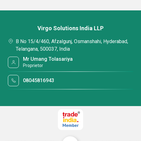
Virgo Solutions India LLP
B No 15/4/460, Afzalgunj, Osmanshahi, Hyderabad,
Telangana, 500037, India
Mr Umang Tolasariya
Proprietor
08045816943