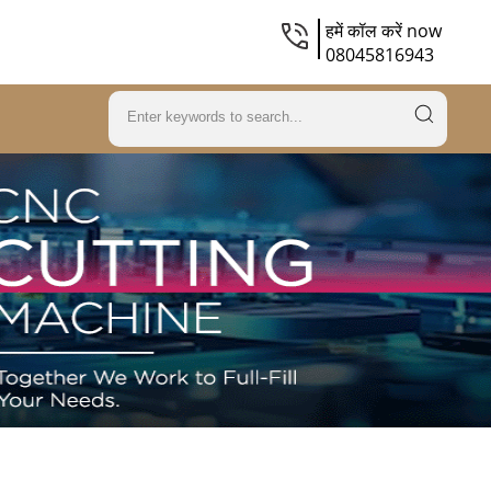
हमें कॉल करें now
08045816943