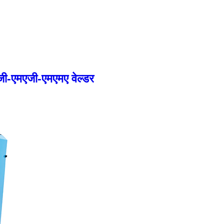
जी-एमएजी-एमएमए वेल्डर