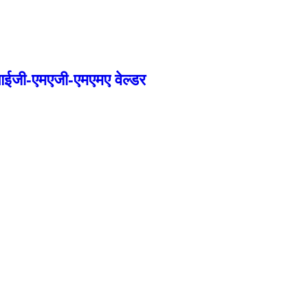
आईजी-एमएजी-एमएमए वेल्डर