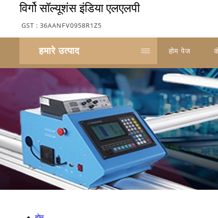
विर्गो सॉल्यूशंस इंडिया एलएलपी
GST : 36AANFV0958R1Z5
हमारे उत्पाद
होम पेज
क
होम