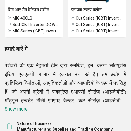
मिग और मैग वेल्डिंग मशीन
प्लाज्मा कटर मशीन
MIG 400LG
Cut Series (IGBT) Inverter DC Air Plasma Cutter
Sud IGBT Inverter DC Welder
Cut Series (IGBT) Inverter DC Air Plasma Cutter
MIG Series (IGBT) Inverter DC MIG-MAG-MMA Welder
Cut Series (IGBT) Inverter DC Air Plasma Cutter
हमारे बारे में
पेशेवरों की एक मेहनती टीम द्वारा समर्थित, हम, कन्या सॉल्यूशंस
इंडिया एलएलपी, बाजार में हलचल मचा रहे हैं। हम उद्योग में
प्रतिष्ठित निर्माताओं, आपूर्तिकर्ताओं और व्यापारियों के रूप में प्रसिद्ध
हैं, जो अपनी श्रेणी में सर्वश्रेष्ठ एआरसी सीरीज़ (आईजीबीटी)
मॉड्यूल इन्वर्टर डीसी एमएमए वेल्डर, कट सीरीज़ (आईजीबीटी)
इन्वर्टर डीसी एयर प्लाज्मा कटर, हटोंग सीरीज़ वेल्डिंग मशीन,
Show more
पोर्टेबल सीएनसी कटिंग मशीन और अन्य उत्पाद वितरित करते हैं।
Nature of Business
नवीनतम बाजार के रुझान और ग्राहकों की मांगों के अनुसार पूरी
Manufacturer and Supplier and Trading Company