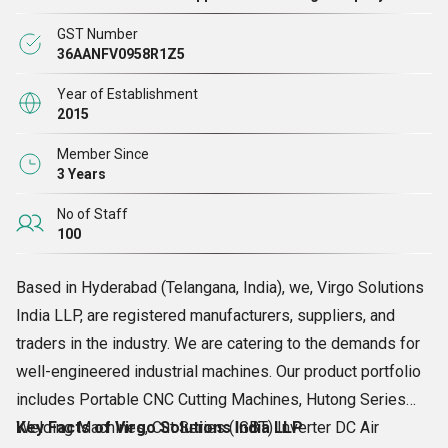
तरह से डिज़ाइन किए गए, हमारे सभी उत्पाद लागत-योग्य साबित होते
GST Number
हैं। उच्च टिकाऊपन, असाधारण मजबूती, शानदार कार्यक्षमता, उच्च
36AANFV0958R1Z5
प्रदर्शन, और क्षरण प्रतिरोध कुछ ऐसी विशेषताएं हैं जो हमारे उत्पादों
Year of Establishment
को बाजार में अलग करती हैं, जिससे हम ग्राहकों की जरूरतों को पूरा
2015
करने के लिए उनकी प्रमुख पसंद बन जाते हैं।
Member Since
3 Years
2015 से, हम अपने ग्राहकों को हमारे द्वारा निवेश किए जाने वाले
No of Staff
बहुमूल्य विश्वास और धन के लिए सर्वश्रेष्ठ पेशकश करने के लिए
100
लगातार प्रयास कर रहे हैं। आज, हम कारोबार में एक दशक पूरा
करने के करीब हैं और एक बड़े ग्राहक के समर्थन का आनंद ले रहे
Based in Hyderabad (Telangana, India), we, Virgo Solutions
हैं।
India LLP, are registered manufacturers, suppliers, and
traders in the industry. We are catering to the demands for
well-engineered industrial machines. Our product portfolio
includes Portable CNC Cutting Machines, Hutong Series
Welding Machines, Cut Series (IGBT) Inverter DC Air
Key Facts of Virgo Solutions India LLP