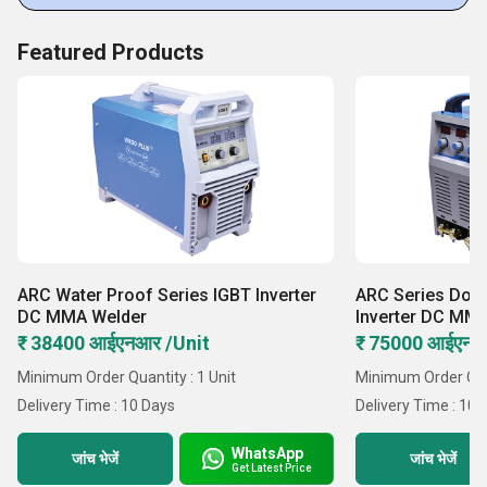
Featured Products
ARC Water Proof Series IGBT Inverter
ARC Series Doub
DC MMA Welder
Inverter DC MM
₹ 38400 आईएनआर /Unit
₹ 75000 आईएनआ
Minimum Order Quantity : 1 Unit
Minimum Order Quan
Delivery Time : 10 Days
Delivery Time : 10 
WhatsApp
जांच भेजें
जांच भेजें
Get Latest Price